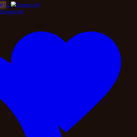
#1
2
Dogecraft