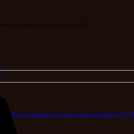
ventures is waiting for you! Europe/СНГ
и
Pyccкий
Turkce
Bahasa Indonesia
Укpaїнcькa
Filipino
中文
हि