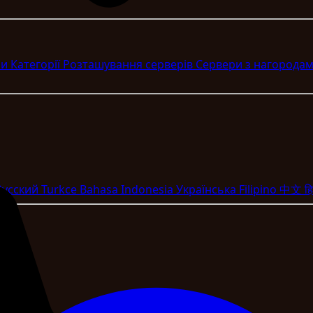
ри
Категорії
Розташування серверів
Сервери з нагорода
Pyccкий
Turkce
Bahasa Indonesia
Укpaїнcькa
Filipino
中文
हि