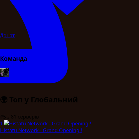
Донат
Команда
ginhex
owner
🌍
Топ у Глобальний
#5
з 81 серверів
1
Histatu Network - Grand Opening!!