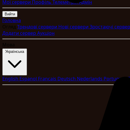
Мої сервери
Профіль
Телеметрія
Адмін
Вийти
Головна
Огляд
Трендові сервери
Нові сервери
Зростаючі серве
Додати сервер
Аукціон
Мова
Укpaїнcькa
English
Espanol
Francais
Deutsch
Nederlands
Portugues