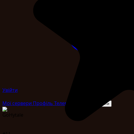
Увійти
Мої сервери
Профіль
Телеметрія
Адмін
Вийти