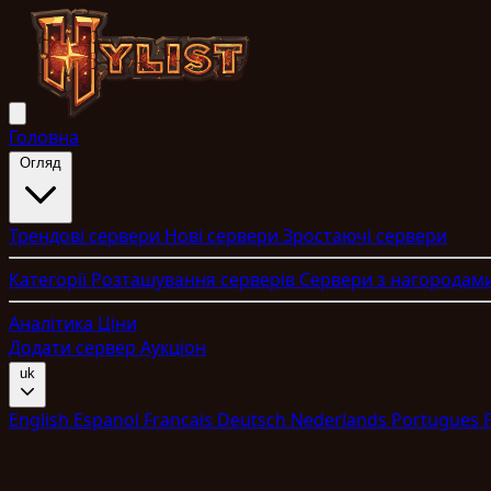
Головна
Огляд
Трендові сервери
Нові сервери
Зростаючі сервери
Категорії
Розташування серверів
Сервери з нагородам
Аналітика
Ціни
Додати сервер
Аукціон
uk
English
Espanol
Francais
Deutsch
Nederlands
Portugues