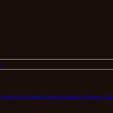
и
Pyccкий
Turkce
Bahasa Indonesia
Укpaїнcькa
Filipino
中文
हि