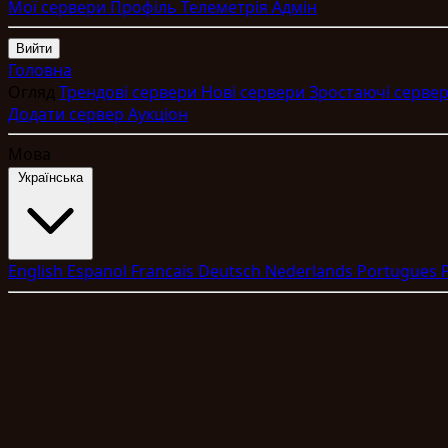
Мої сервери
Профіль
Телеметрія
Адмін
Вийти
Головна
Огляд
Трендові сервери
Нові сервери
Зростаючі серве
Додати сервер
Аукціон
Мова
Укpaїнcькa
English
Espanol
Francais
Deutsch
Nederlands
Portugues