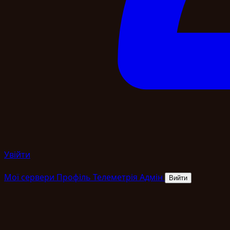
Увійти
Мої сервери
Профіль
Телеметрія
Адмін
Вийти