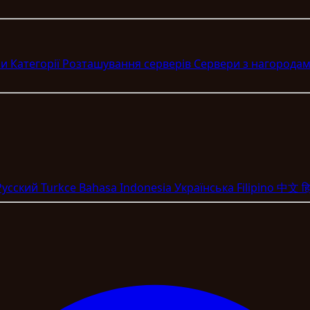
ри
Категорії
Розташування серверів
Сервери з нагорода
Pyccкий
Turkce
Bahasa Indonesia
Укpaїнcькa
Filipino
中文
हि