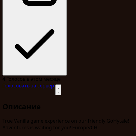
4
Голосов в этом месяце
Голосовать за сервер
Описание
True Vanilla game experience on our friendly GoHytale!
Adventures is waiting for you! Europe/СНГ