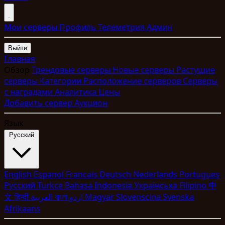
Мои серверы
Профиль
Телеметрия
Админ
Выйти
Главная
Обзор
Трендовые серверы
Новые серверы
Растущие
серверы
Категории
Расположение серверов
Серверы
с наградами
Аналитика
Цены
Добавить сервер
Аукцион
Язык
Pyccкий
English
Espanol
Francais
Deutsch
Nederlands
Portugues
Pyccкий
Turkce
Bahasa Indonesia
Укpaїнcькa
Filipino
中
文
हिन्दी
العربية
বাংলা
اردو
Magyar
Slovenscina
Svenska
Afrikaans