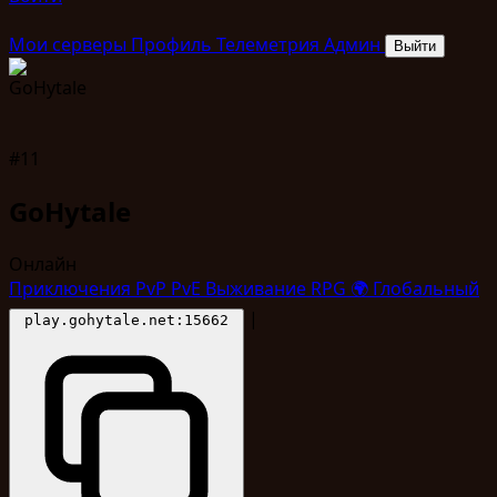
Мои серверы
Профиль
Телеметрия
Админ
Выйти
#11
GoHytale
Онлайн
Приключения
PvP
PvE
Выживание
RPG
🌍
Глобальный
|
play.gohytale.net:15662