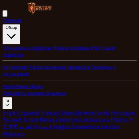
Главная
Обзор
Трендовые серверы
Новые серверы
Растущие
серверы
Категории
Расположение серверов
Серверы с
наградами
Аналитика
Цены
Добавить сервер
Аукцион
ru
English
Espanol
Francais
Deutsch
Nederlands
Portugues
Pyccкий
Turkce
Bahasa Indonesia
Укpaїнcькa
Filipino
中
文
हिन्दी
العربية
বাংলা
اردو
Magyar
Slovenscina
Svenska
Afrikaans