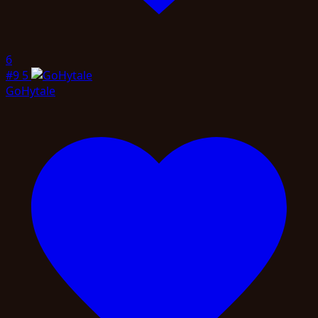
6
#9
5
GoHytale