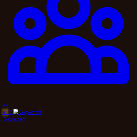
83
#1
2
Dogecraft