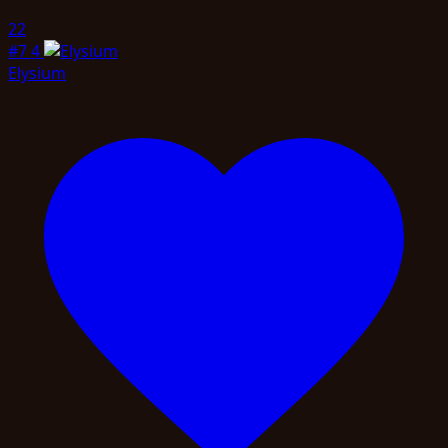
22
#7
4
Elysium