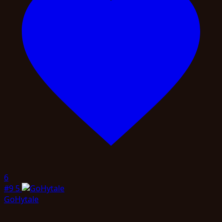
6
#9
5
GoHytale