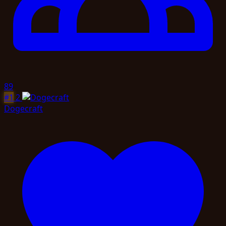
89
#1
2
Dogecraft