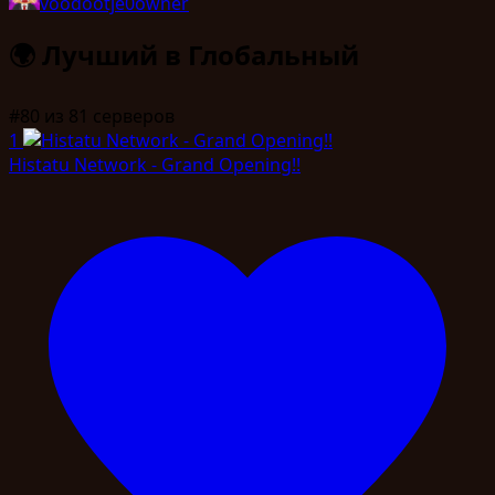
voodootje0
owner
🌍
Лучший в Глобальный
#80
из 81 серверов
1
Histatu Network - Grand Opening!!