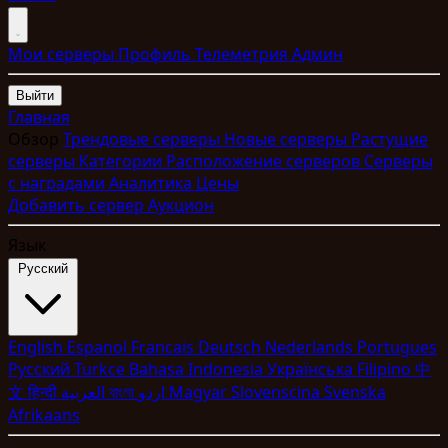
Мои серверы
Профиль
Телеметрия
Админ
Выйти
Главная
Обзор
Трендовые серверы
Новые серверы
Растущие
серверы
Категории
Расположение серверов
Серверы
с наградами
Аналитика
Цены
Добавить сервер
Аукцион
Язык
Pyccкий
English
Espanol
Francais
Deutsch
Nederlands
Portugues
Pyccкий
Turkce
Bahasa Indonesia
Укpaїнcькa
Filipino
中
文
हिन्दी
العربية
বাংলা
اردو
Magyar
Slovenscina
Svenska
Afrikaans