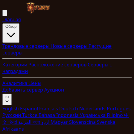
Главная
Обзор
Трендовые серверы
Новые серверы
Растущие
серверы
Категории
Расположение серверов
Серверы с
наградами
Аналитика
Цены
Добавить сервер
Аукцион
ru
English
Espanol
Francais
Deutsch
Nederlands
Portugues
Pyccкий
Turkce
Bahasa Indonesia
Укpaїнcькa
Filipino
中
文
हिन्दी
العربية
বাংলা
اردو
Magyar
Slovenscina
Svenska
Afrikaans