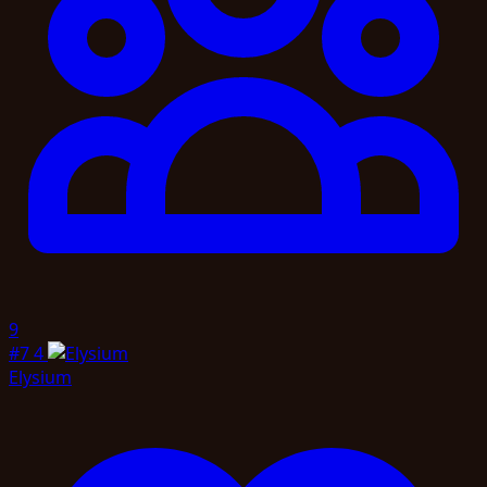
9
#7
4
Elysium