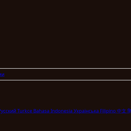
ми
Pyccкий
Turkce
Bahasa Indonesia
Укpaїнcькa
Filipino
中文
हि