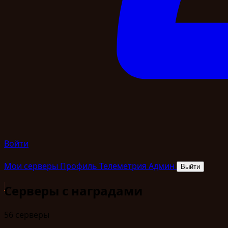
Войти
Мои серверы
Профиль
Телеметрия
Админ
Выйти
Серверы с наградами
56 серверы