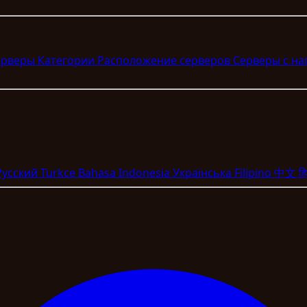
ерверы
Категории
Расположение серверов
Серверы с н
Pyccкий
Turkce
Bahasa Indonesia
Укpaїнcькa
Filipino
中文
हि