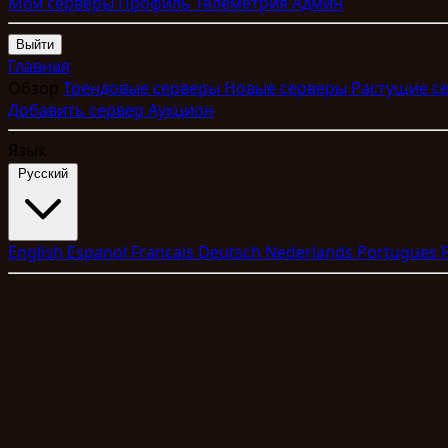
Мои серверы
Профиль
Телеметрия
Админ
Выйти
Главная
Обзор
Трендовые серверы
Новые серверы
Растущие с
Добавить сервер
Аукцион
Язык
Pyccкий
English
Espanol
Francais
Deutsch
Nederlands
Portugues