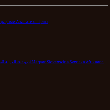
аградами
Аналитика
Цены
न्दी
العربية
বাংলা
اردو
Magyar
Slovenscina
Svenska
Afrikaans