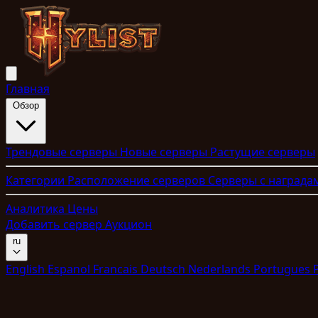
Главная
Обзор
Трендовые серверы
Новые серверы
Растущие серверы
Категории
Расположение серверов
Серверы с награда
Аналитика
Цены
Добавить сервер
Аукцион
ru
English
Espanol
Francais
Deutsch
Nederlands
Portugues