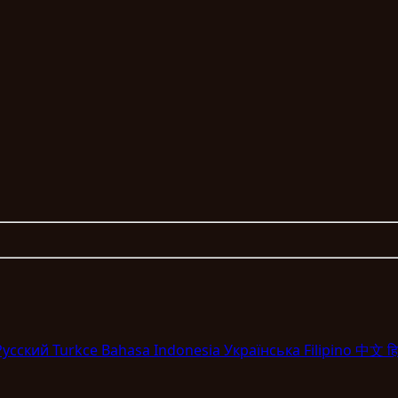
Pyccкий
Turkce
Bahasa Indonesia
Укpaїнcькa
Filipino
中文
हि