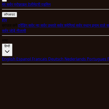
मेरे सर्वर
प्रोफ़ाइल
टेलीमेट्री
एडमिन
लॉगआउट
होम
ब्राउज़ करें
ट्रेंडिंग सर्वर
नए सर्वर
उभरते सर्वर
श्रेणियां
सर्वर स्थान
इनाम वाले स
सर्वर जोड़ें
नीलामी
भाषा
हिन्दी
English
Espanol
Francais
Deutsch
Nederlands
Portugues