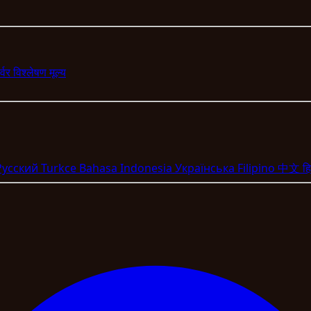
र्वर
विश्लेषण
मूल्य
Pyccкий
Turkce
Bahasa Indonesia
Укpaїнcькa
Filipino
中文
हि