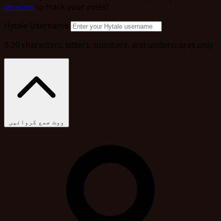
account
to track your votes!
Hytale Username
3-20 characters, letters, numbers, and underscores only
ووٹ جمع کروائیں