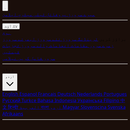
میرے سرورز
پروفائل
ٹیلی میٹری
ایڈمن
لاگ آؤٹ
ہوم
براؤز کریں
ٹرینڈنگ سرورز
نئے سرورز
ابھرتے سرورز
زمرے
سرور مقامات
انعامات والے سرورز
تجزیات
قیمتیں
سرور شامل کریں
نیلامی
زبان
اردو
English
Espanol
Francais
Deutsch
Nederlands
Portugues
Pyccкий
Turkce
Bahasa Indonesia
Укpaїнcькa
Filipino
中
Svenska
Slovenscina
Magyar
اردو
বাংলা
العربية
हिन्दी
文
Afrikaans