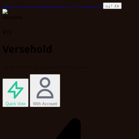
ایڈمن
میرے سرورز
پروفائل
ٹیلی میٹری
لاگ آؤٹ
#13
Versehold
اپنے ووٹ سے اس سرور کی حمایت کریں
Quick Vote
With Account