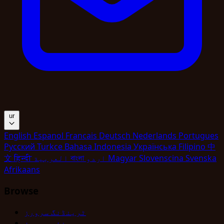
ur
English
Espanol
Francais
Deutsch
Nederlands
Portugues
Pyccкий
Turkce
Bahasa Indonesia
Укpaїнcькa
Filipino
中
Svenska
Slovenscina
Magyar
اردو
বাংলা
العربية
हिन्दी
文
Afrikaans
Browse
ٹرینڈنگ سرورز
نئے سرورز