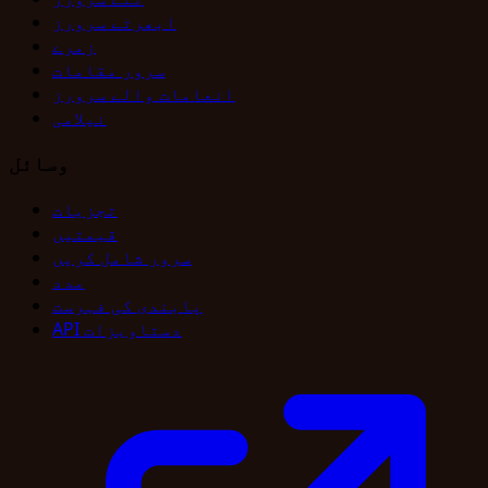
ابھرتے سرورز
زمرے
سرور مقامات
انعامات والے سرورز
نیلامی
وسائل
تجزیات
قیمتیں
سرور شامل کریں
مدد
پابندی کی فہرست
API دستاویزات