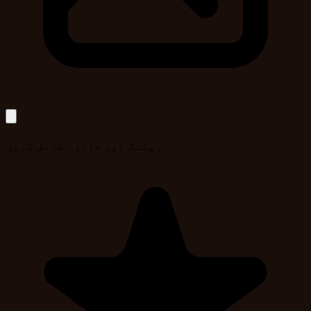
ریٹنگ اور جائزہ شامل کریں