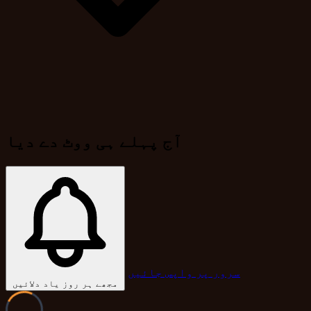
آج پہلے ہی ووٹ دے دیا
سرور پر واپس جائیں
مجھے ہر روز یاد دلائیں