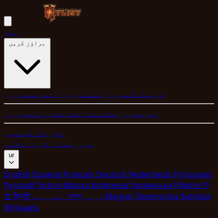
ہوم
براؤز کریں
ٹرینڈنگ سرورز
نئے سرورز
ابھرتے سرورز
زمرے
سرور مقامات
انعامات والے سرورز
تجزیات
قیمتیں
سرور شامل کریں
نیلامی
ur
English
Espanol
Francais
Deutsch
Nederlands
Portugues
Pyccкий
Turkce
Bahasa Indonesia
Укpaїнcькa
Filipino
中
Svenska
Slovenscina
Magyar
اردو
বাংলা
العربية
हिन्दी
文
Afrikaans