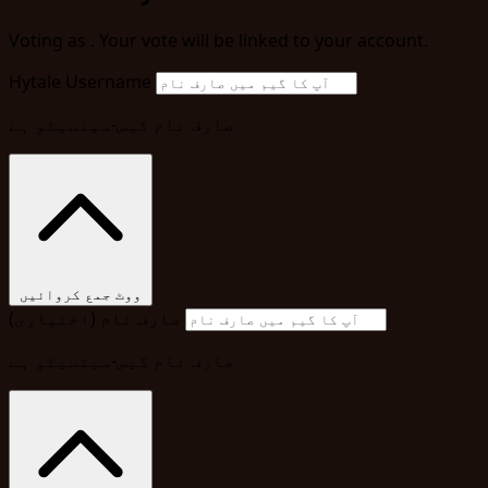
Voting as
. Your vote will be linked to your account.
Hytale Username
صارف نام کیس-سینسیٹو ہے
ووٹ جمع کروائیں
صارف نام (اختیاری)
صارف نام کیس-سینسیٹو ہے