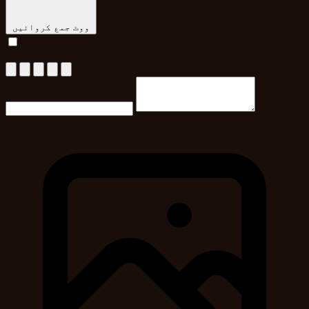
ووٹ جمع کروائیں