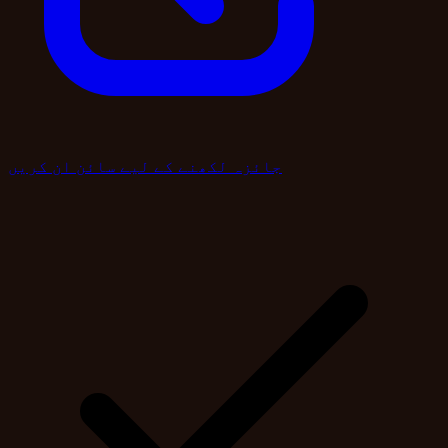
جائزہ لکھنے کے لیے سائن ان کریں