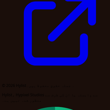
© 2026 Hylist۔ جملہ حقوق محفوظ ہیں۔
Hylist، Hypixel Studios سے وابستہ یا ان کی طرف سے
منظور شدہ نہیں ہے۔