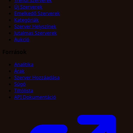
Trendi Szerverek
Új Szerverek
Emelkedő Szerverek
Kategóriák
Szerver Helyszínek
Jutalmas Szerverek
Aukció
Források
Analitika
Árak
Szerver Hozzáadása
Súgó
Tiltólista
API Dokumentáció