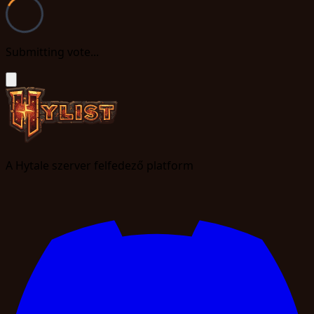
Submitting vote...
A Hytale szerver felfedező platform