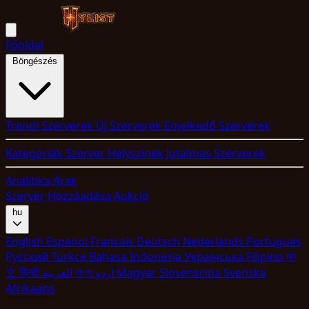
Főoldal
Böngészés
Trendi Szerverek
Új Szerverek
Emelkedő Szerverek
Kategóriák
Szerver Helyszínek
Jutalmas Szerverek
Analitika
Árak
Szerver Hozzáadása
Aukció
hu
English
Espanol
Francais
Deutsch
Nederlands
Portugues
Pyccкий
Turkce
Bahasa Indonesia
Укpaїнcькa
Filipino
中
文
हिन्दी
العربية
বাংলা
اردو
Magyar
Slovenscina
Svenska
Afrikaans