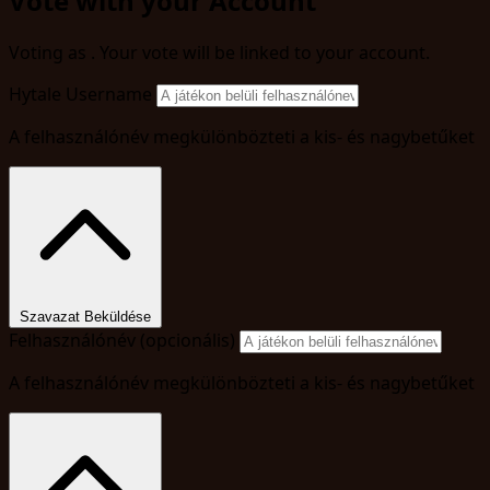
Vote with your Account
Voting as
. Your vote will be linked to your account.
Hytale Username
A felhasználónév megkülönbözteti a kis- és nagybetűket
Szavazat Beküldése
Felhasználónév (opcionális)
A felhasználónév megkülönbözteti a kis- és nagybetűket