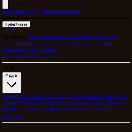
Szervereim
Profil
Telemetria
Admin
Kijelentkezés
Főoldal
Böngészés
Trendi Szerverek
Új Szerverek
Emelkedő
Szerverek
Kategóriák
Szerver Helyszínek
Jutalmas
Szerverek
Analitika
Árak
Szerver Hozzáadása
Aukció
Nyelv
Magyar
English
Espanol
Francais
Deutsch
Nederlands
Portugues
Pyccкий
Turkce
Bahasa Indonesia
Укpaїнcькa
Filipino
中
文
हिन्दी
العربية
বাংলা
اردو
Magyar
Slovenscina
Svenska
Afrikaans