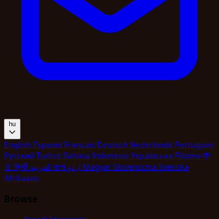
hu
English
Espanol
Francais
Deutsch
Nederlands
Portugues
Pyccкий
Turkce
Bahasa Indonesia
Укpaїнcькa
Filipino
中
文
हिन्दी
العربية
বাংলা
اردو
Magyar
Slovenscina
Svenska
Afrikaans
Browse