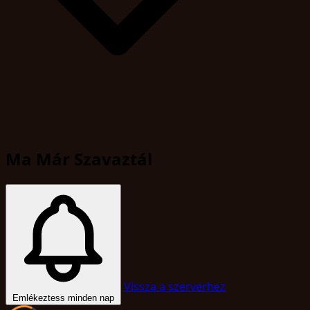
Ma Már Szavaztál
Vissza a szerverhez
Emlékeztess minden nap