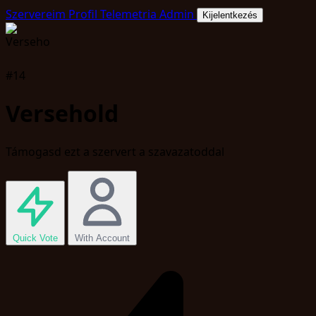
Szervereim
Profil
Telemetria
Admin
Kijelentkezés
#14
Versehold
Támogasd ezt a szervert a szavazatoddal
Quick Vote
With Account