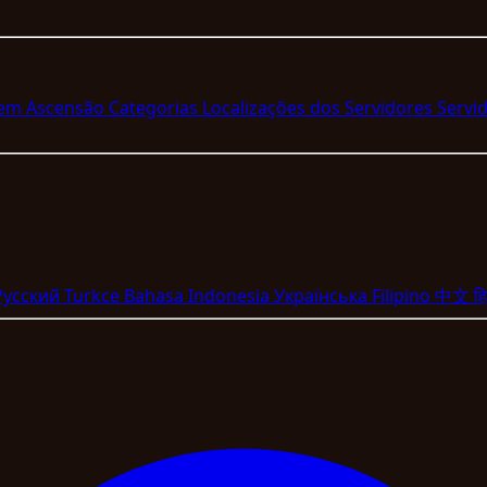
 em Ascensão
Categorias
Localizações dos Servidores
Servi
Pyccкий
Turkce
Bahasa Indonesia
Укpaїнcькa
Filipino
中文
हि