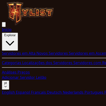
Início
Explorar
Servidores em Alta
Novos Servidores
Servidores em Asce
Categorias
Localizações dos Servidores
Servidores com 
Análises
Preços
Adicionar Servidor
Leilão
pt
English
Espanol
Francais
Deutsch
Nederlands
Portugues