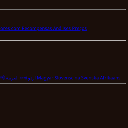
dores com Recompensas
Análises
Preços
न्दी
العربية
বাংলা
اردو
Magyar
Slovenscina
Svenska
Afrikaans