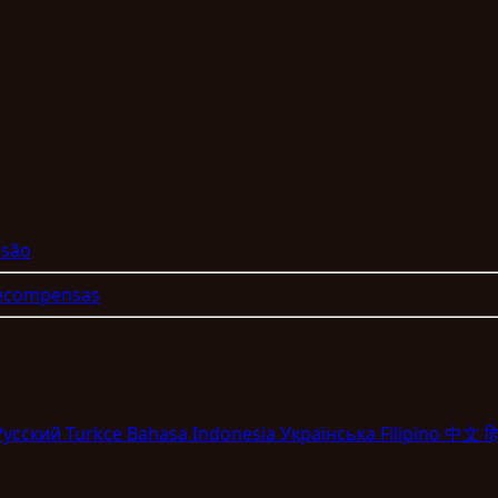
nsão
Recompensas
Pyccкий
Turkce
Bahasa Indonesia
Укpaїнcькa
Filipino
中文
हि