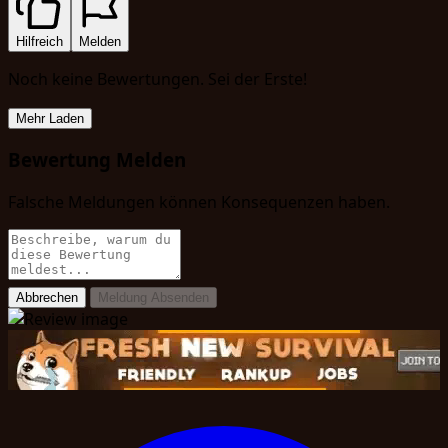
Hilfreich
Melden
Noch keine Bewertungen. Sei der Erste!
Mehr Laden
Bewertung Melden
Falsche Meldungen können Konsequenzen haben.
Abbrechen
Meldung Absenden