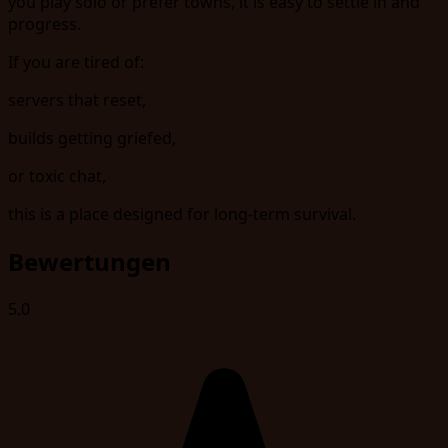
you play solo or prefer towns, it is easy to settle in and
progress.
If you are tired of:
servers that reset,
builds getting griefed,
or toxic chat,
this is a place designed for long-term survival.
Bewertungen
5.0