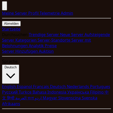
Meine Server
Profil
Telemetrie
Admin
Abmelden
Startseite
Durchsuchen
Trendige Server
Neue Server
Aufsteigende
Server
Kategorien
Server-Standorte
Server mit
Belohnungen
Analytik
Preise
Server Hinzufügen
Auktion
Sprache
Deutsch
English
Espanol
Francais
Deutsch
Nederlands
Portugues
Pyccкий
Turkce
Bahasa Indonesia
Укpaїнcькa
Filipino
中
文
हिन्दी
العربية
বাংলা
اردو
Magyar
Slovenscina
Svenska
Afrikaans