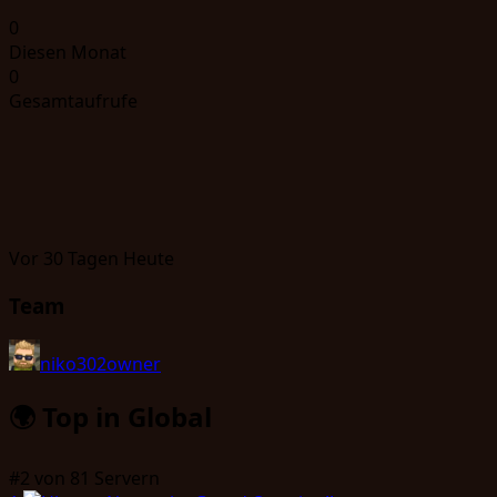
0
Diesen Monat
0
Gesamtaufrufe
Vor 30 Tagen
Heute
Team
niko302
owner
🌍
Top in Global
#2
von 81 Servern