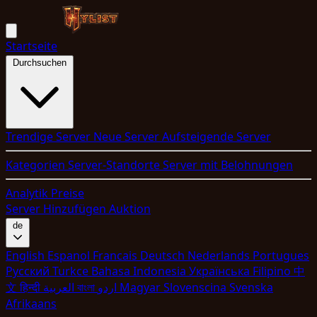
Startseite
Durchsuchen
Trendige Server
Neue Server
Aufsteigende Server
Kategorien
Server-Standorte
Server mit Belohnungen
Analytik
Preise
Server Hinzufügen
Auktion
de
English
Espanol
Francais
Deutsch
Nederlands
Portugues
Pyccкий
Turkce
Bahasa Indonesia
Укpaїнcькa
Filipino
中
文
हिन्दी
العربية
বাংলা
اردو
Magyar
Slovenscina
Svenska
Afrikaans