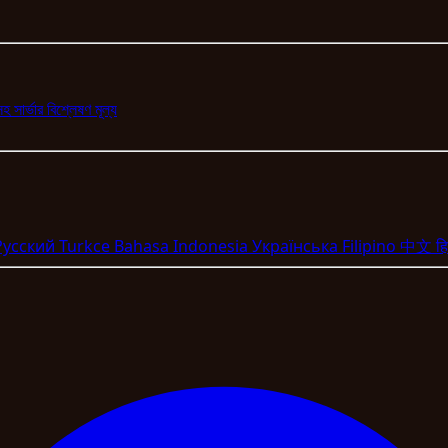
সহ সার্ভার
বিশ্লেষণ
মূল্য
Pyccкий
Turkce
Bahasa Indonesia
Укpaїнcькa
Filipino
中文
हि