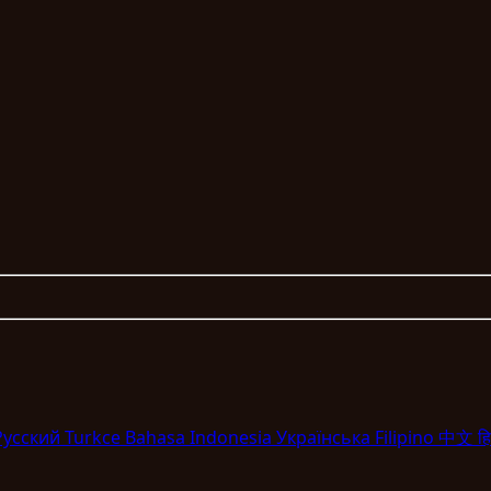
Pyccкий
Turkce
Bahasa Indonesia
Укpaїнcькa
Filipino
中文
हि