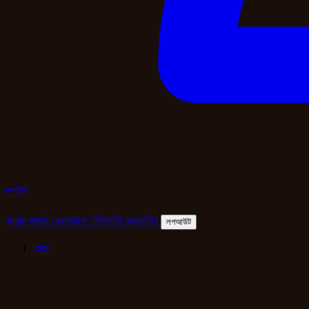
লগইন
আমার সার্ভার
প্রোফাইল
টেলিমেট্রি
অ্যাডমিন
লগআউট
হোম