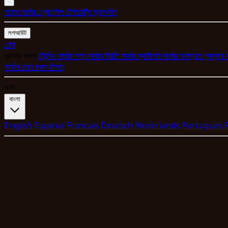
আমার সার্ভার
প্রোফাইল
টেলিমেট্রি
অ্যাডমিন
লগআউট
হোম
ব্রাউজ করুন
ট্রেন্ডিং সার্ভার
নতুন সার্ভার
উঠতি সার্ভার
ক্যাটাগরি
সার্ভার অবস্থান
পুরস্কার 
সার্ভার যোগ করুন
নিলাম
ভাষা
বাংলা
English
Espanol
Francais
Deutsch
Nederlands
Portugues