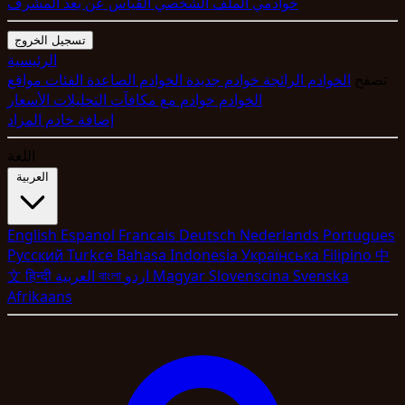
خوادمي
الملف الشخصي
القياس عن بعد
المشرف
تسجيل الخروج
الرئيسية
تصفح
الخوادم الرائجة
خوادم جديدة
الخوادم الصاعدة
الفئات
مواقع
الخوادم
خوادم مع مكافآت
التحليلات
الأسعار
إضافة خادم
المزاد
اللغة
العربية
English
Espanol
Francais
Deutsch
Nederlands
Portugues
Pyccкий
Turkce
Bahasa Indonesia
Укpaїнcькa
Filipino
中
Svenska
Slovenscina
Magyar
اردو
বাংলা
العربية
हिन्दी
文
Afrikaans