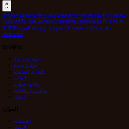
ar
English
Espanol
Francais
Deutsch
Nederlands
Portugues
Pyccкий
Turkce
Bahasa Indonesia
Укpaїнcькa
Filipino
中
Svenska
Slovenscina
Magyar
اردو
বাংলা
العربية
हिन्दी
文
Afrikaans
Browse
الخوادم الرائجة
خوادم جديدة
الخوادم الصاعدة
الفئات
مواقع الخوادم
خوادم مع مكافآت
المزاد
الموارد
التحليلات
الأسعار