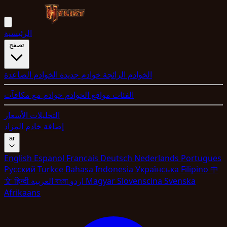
الرئيسية
تصفح
الخوادم الرائجة
خوادم جديدة
الخوادم الصاعدة
الفئات
مواقع الخوادم
خوادم مع مكافآت
التحليلات
الأسعار
إضافة خادم
المزاد
ar
English
Espanol
Francais
Deutsch
Nederlands
Portugues
Pyccкий
Turkce
Bahasa Indonesia
Укpaїнcькa
Filipino
中
Svenska
Slovenscina
Magyar
اردو
বাংলা
العربية
हिन्दी
文
Afrikaans