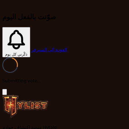
صوّتت بالفعل اليوم
العودة إلى السيرفر
ذكّرني كل يوم
Submitting vote...
منصة اكتشاف خوادم Hytale